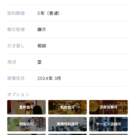
契約期間
5年（普通）
取引態様
媒介
引き渡し
相談
現況
空
建築年月
2024年
3月
オプション
重飲食可
軽飲食可
深夜営業可
物販店可
事務所利用可
サービス店舗可