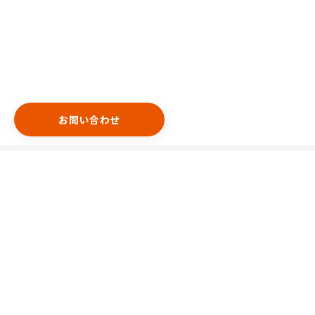
お問い合わせ
エリア
港区
渋谷区
中央区
新宿区
千代田区
豊島区
台東区
目黒区
世田谷区
中野区
特集
天井が高め
間口が広め
看板設置可能