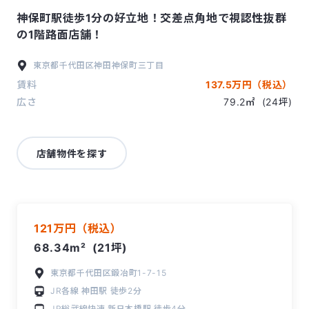
神保町駅徒歩1分の好立地！交差点角地で視認性抜群
の1階路面店舗！
東京都
千代田区
神田神保町三丁目
賃料
137.5万円（税込）
広さ
79.2㎡
(24坪)
店舗物件を探す
121万円（税込）
68.34m²
(21坪)
東京都千代田区鍛冶町1-7-15
JR各線
神田駅
徒歩2分
JR総武線快速
新日本橋駅
徒歩4分