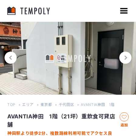
TOP
エリア
東京都
千代田区
AVANTIA神田 1階
AVANTIA神田 1階（21坪）重飲食可貸店
舗
追加
神田駅より徒歩2分、複数路線利用可能でアクセス良