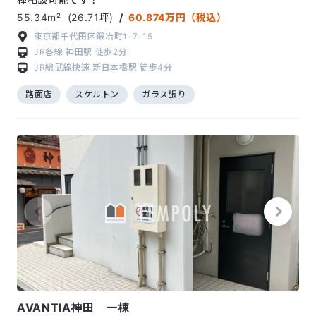
55.34m²
(26.71坪)
/
60.874万円（税込）
東京都千代田区鍛冶町1-7-15
JR各線
神田駅
徒歩2分
JR総武線快速
新日本橋駅
徒歩4分
路面店
スケルトン
ガラス張り
AVANTIA神田 一棟