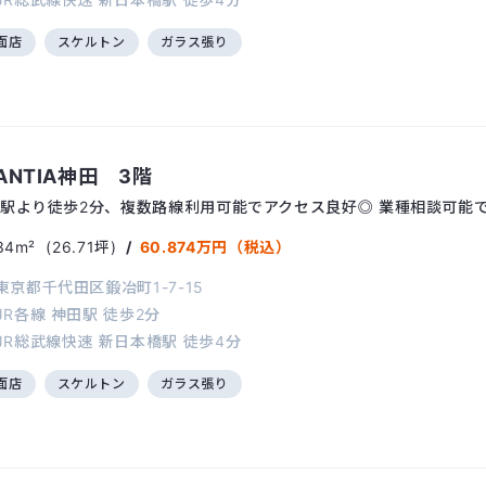
面店
スケルトン
ガラス張り
ANTIA神田 3階
駅より徒歩2分、複数路線利用可能でアクセス良好◎ 業種相談可能
34m²
(26.71坪)
/
60.874万円（税込）
東京都千代田区鍛冶町1-7-15
JR各線
神田駅
徒歩2分
JR総武線快速
新日本橋駅
徒歩4分
面店
スケルトン
ガラス張り