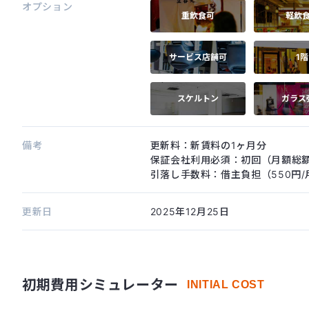
オプション
重飲食可
軽飲
サービス店舗可
1階
スケルトン
ガラス
備考
更新料：新賃料の1ヶ月分
保証会社利用必須：初回（月額総額
引落し手数料：借主負担（550円/
更新日
2025年12月25日
初期費用シミュレーター
INITIAL COST