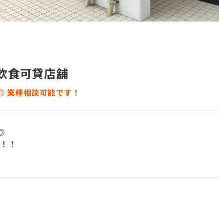
重飲食可貸店舗
◎ 業種相談可能です！
◎
能！！