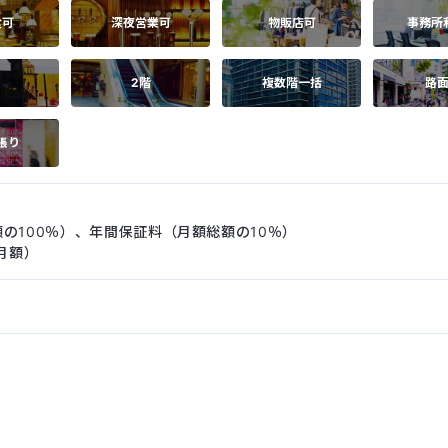
食可
深夜営業可
物販店可
事務所
2階
複数階一括
路
張り
の100％）、年間保証料（月額総額の10％）
月額）