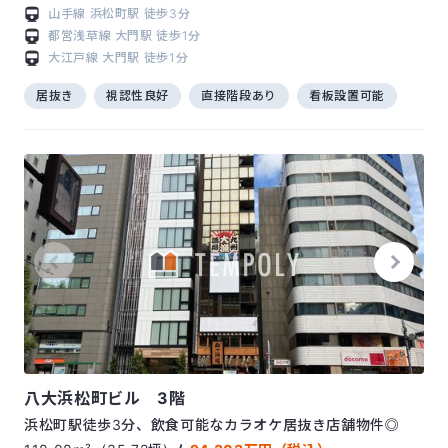
山手線
浜松町駅
徒歩3分
都営浅草線
大門駅
徒歩1分
大江戸線
大門駅
徒歩1分
居抜き
視認性良好
直接階段あり
看板設置可能
八大浜松町ビル 3階
浜松町駅徒歩3分、飲食可能なカラオケ居抜き店舗物件◎