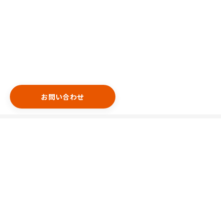
お問い合わせ
エリア
港区
渋谷区
中央区
新宿区
千代田区
豊島区
台東区
目黒区
世田谷区
中野区
特集