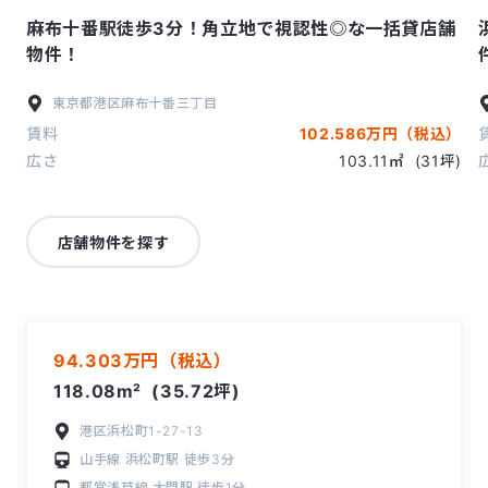
麻布十番駅徒歩3分！角立地で視認性◎な一括貸店舗
物件！
東京都
港区
麻布十番三丁目
賃料
102.586万円（税込）
広さ
103.11㎡
(31坪)
店舗物件を探す
94.303万円（税込）
118.08m²
(35.72坪)
港区浜松町1-27-13
山手線
浜松町駅
徒歩3分
都営浅草線
大門駅
徒歩1分