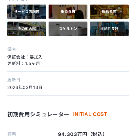
サービス店舗可
重飲食可
軽飲食可
その他の階
スケルトン
視認性良好
備考
保証会社：要加入
更新料：1.5ヶ月
更新日
2026年03月13日
初期費用シミュレーター
INITIAL COST
賃料
94.303万円（税込）