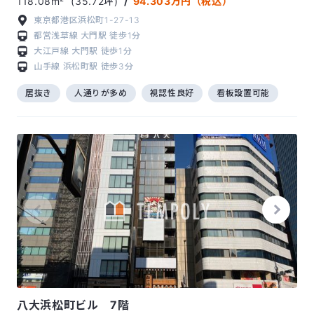
118.08m²
(35.72坪)
/
94.303万円（税込）
東京都港区浜松町1-27-13
都営浅草線
大門駅
徒歩1分
大江戸線
大門駅
徒歩1分
山手線
浜松町駅
徒歩3分
居抜き
人通りが多め
視認性良好
看板設置可能
八大浜松町ビル 7階