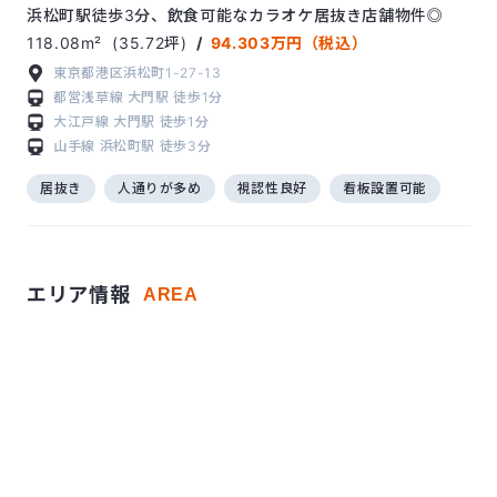
浜松町駅徒歩3分、飲食可能なカラオケ居抜き店舗物件◎
118.08m²
(35.72坪)
/
94.303万円（税込）
東京都港区浜松町1-27-13
都営浅草線
大門駅
徒歩1分
大江戸線
大門駅
徒歩1分
山手線
浜松町駅
徒歩3分
居抜き
人通りが多め
視認性良好
看板設置可能
エリア情報
AREA