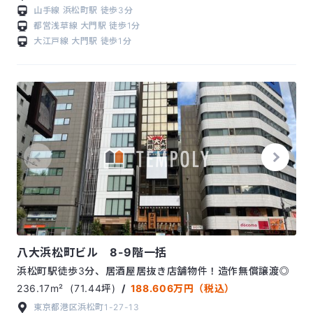
山手線
浜松町駅
徒歩3分
都営浅草線
大門駅
徒歩1分
大江戸線
大門駅
徒歩1分
八大浜松町ビル 8-9階一括
浜松町駅徒歩3分、居酒屋居抜き店舗物件！造作無償譲渡◎
236.17m²
(71.44坪)
/
188.606万円（税込）
東京都港区浜松町1-27-13