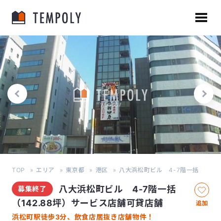
TOP
エリア
東京都
港区
八大浜松町ビル 4-7階一括
八大浜松町ビル 4-7階一括
募集終了
（142.88坪）サービス店舗可貸店舗
追加
浜松町駅徒歩3分、飲食店居抜き店舗物件！