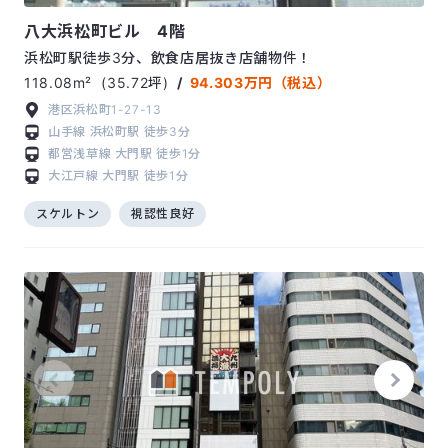
八大浜松町ビル 4階
浜松町駅徒歩3分、飲食店居抜き店舗物件！
118.08m²
(35.72坪)
/
94.303万円（税込）
港区浜松町1-27-13
山手線
浜松町駅
徒歩3分
都営浅草線
大門駅
徒歩1分
大江戸線
大門駅
徒歩1分
スケルトン
視認性良好