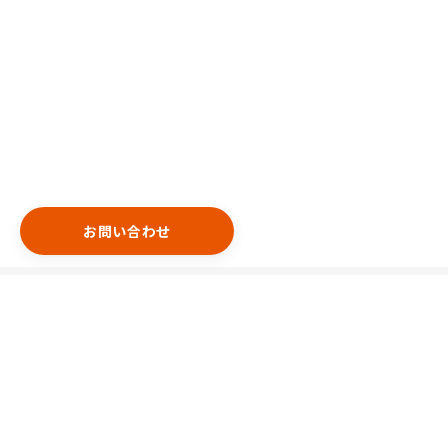
お問い合わせ
エリア
港区
渋谷区
中央区
新宿区
千代田区
豊島区
台東区
目黒区
世田谷区
中野区