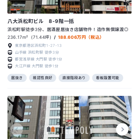
八大浜松町ビル 8-9階一括
浜松町駅徒歩3分、居酒屋居抜き店舗物件！造作無償譲渡◎
236.17m²
(71.44坪)
/
188.606万円（税込）
東京都港区浜松町1-27-13
山手線
浜松町駅
徒歩3分
都営浅草線
大門駅
徒歩1分
大江戸線
大門駅
徒歩1分
居抜き
視認性良好
直接階段あり
看板設置可能