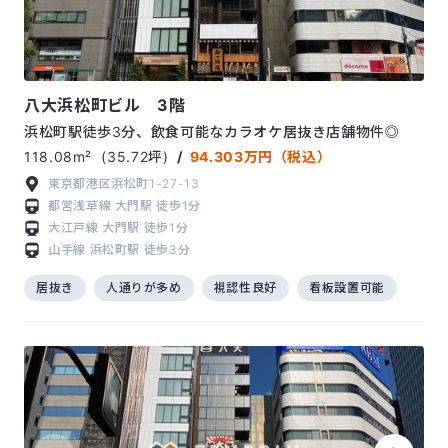
八大浜松町ビル 3階
浜松町駅徒歩3分、飲食可能なカラオケ居抜き店舗物件◎
118.08m²
(35.72坪)
/
94.303万円（税込）
東京都港区浜松町1-27-13
都営浅草線
大門駅
徒歩1分
大江戸線
大門駅
徒歩1分
山手線
浜松町駅
徒歩3分
居抜き
人通りが多め
視認性良好
看板設置可能