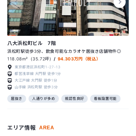
八大浜松町ビル 7階
浜松町駅徒歩3分、飲食可能なカラオケ居抜き店舗物件◎
118.08m²
(35.72坪)
/
94.303万円（税込）
東京都港区浜松町1-27-13
都営浅草線
大門駅
徒歩1分
大江戸線
大門駅
徒歩1分
山手線
浜松町駅
徒歩3分
居抜き
人通りが多め
視認性良好
看板設置可能
エリア情報
AREA