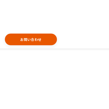
お問い合わせ
エリア
港区
渋谷区
中央区
新宿区
千代田区
豊島区
台東区
目黒区
世田谷区
中野区
特集
天井が高め
間口が広め
看板設置可能