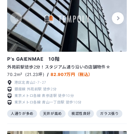
P‘s GAIENMAE 10階
外苑前駅徒歩2分！スタジアム通り沿いの店舗物件☆
70.2m²
(21.23坪)
/
82.907万円（税込）
港区北青山2-7-27
銀座線
外苑前駅
徒歩2分
東京メトロ各線
表参道駅
徒歩10分
東京メトロ各線
青山一丁目駅
徒歩10分
人通りが多め
天井が高め
視認性良好
ガラス張り