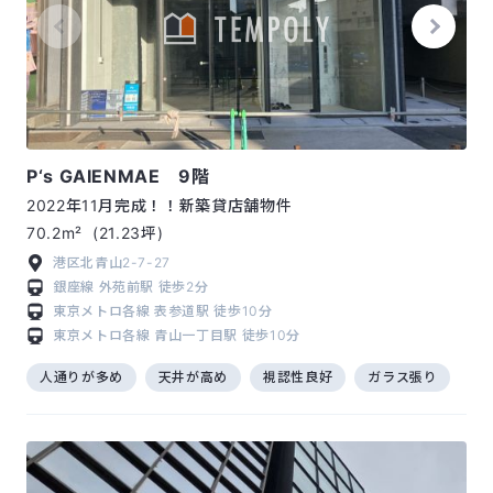
P‘s GAIENMAE 9階
2022年11月完成！！新築貸店舗物件
70.2m²
(21.23坪)
港区北青山2-7-27
銀座線
外苑前駅
徒歩2分
東京メトロ各線
表参道駅
徒歩10分
東京メトロ各線
青山一丁目駅
徒歩10分
人通りが多め
天井が高め
視認性良好
ガラス張り