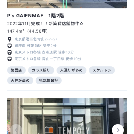
P‘s GAIENMAE 1階2階
2022年11月完成！！新築貸店舗物件☆
147.4m²
(44.58坪)
東京都港区北青山2-7-27
銀座線
外苑前駅
徒歩2分
東京メトロ各線
表参道駅
徒歩10分
東京メトロ各線
青山一丁目駅
徒歩10分
路面店
ガラス張り
人通りが多め
スケルトン
天井が高め
視認性良好