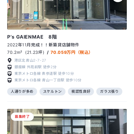
P‘s GAIENMAE 8階
2022年11月完成！！新築貸店舗物件
70.2m²
(21.23坪)
/
70.059万円（税込）
港区北青山2-7-27
銀座線
外苑前駅
徒歩2分
東京メトロ各線
表参道駅
徒歩10分
東京メトロ各線
青山一丁目駅
徒歩10分
人通りが多め
スケルトン
視認性良好
ガラス張り
募集終了