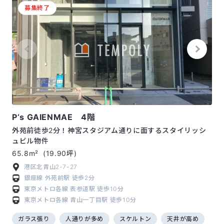
募集終了
P‘s GAIENMAE 4階
外苑前徒歩2分！神宮スタジアム通りに面するスタイリッシ
ュビル物件
65.8m²
(19.90坪)
港区北青山2-7-27
銀座線
外苑前駅
徒歩2分
東京メトロ各線
表参道駅
徒歩10分
東京メトロ各線
青山一丁目駅
徒歩10分
ガラス張り
人通りが多め
スケルトン
天井が高め