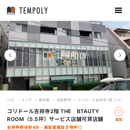
TOP
エリア
東京都
武蔵野市
コリドール吉祥寺2階 THE BTA
コリドール吉祥寺2階 THE BTAUTY
ROOM（5.5坪）サービス店舗可貸店舗
追加
吉祥寺駅徒歩4分・美容室居抜き物件◎