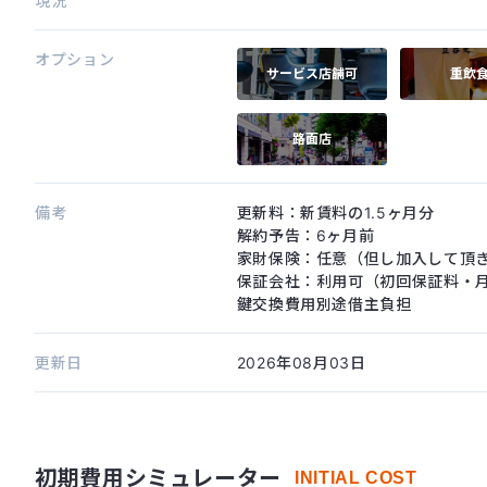
現況
オプション
サービス店舗可
重飲
路面店
備考
更新料：新賃料の1.5ヶ月分
解約予告：6ヶ月前
家財保険：任意（但し加入して頂
保証会社：利用可（初回保証料・月
鍵交換費用別途借主負担
更新日
2026年08月03日
初期費用シミュレーター
INITIAL COST