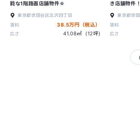
能な1階路面店舗物件☆
き店舗物件
東京都
世田谷区
北沢四丁目
東京都
世
38.5万円（税込）
賃料
賃料
41.08㎡
(12坪)
広さ
広さ