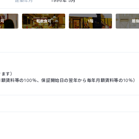
建築年月
1996年
5月
食可
軽飲食可
1階
居
きます）
額賃料等の100％、保証開始日の翌年から毎年月額賃料等の10％）