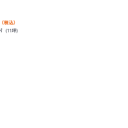
至近のラーメン店居抜き店舗☆
沿い
東京都
世田谷区
瀬田二丁目
円（税込）
32.978万円（税込）
賃料
賃料
㎡
(11坪)
33.92㎡
(10坪)
広さ
広さ