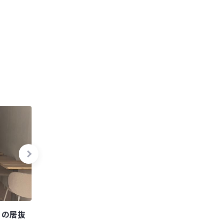
ェの居抜
用賀駅徒歩9分！視認性良好な大通り
池尻