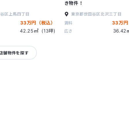
！
き物件！
田谷区
上馬四丁目
東京都
世田谷区
北沢三丁目
33万円（税込）
33万
賃料
42.25㎡
(13坪)
36.42
広さ
店舗物件を探す