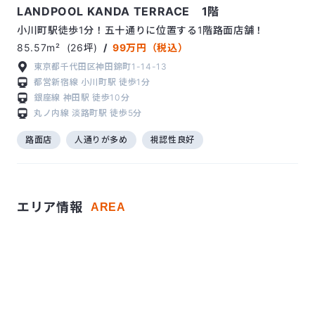
LANDPOOL KANDA TERRACE 1階
小川町駅徒歩1分！五十通りに位置する1階路面店舗！
85.57m²
(26坪)
/
99万円（税込）
東京都千代田区神田錦町1-14-13
都営新宿線
小川町駅
徒歩1分
銀座線
神田駅
徒歩10分
丸ノ内線
淡路町駅
徒歩5分
路面店
人通りが多め
視認性良好
エリア情報
AREA