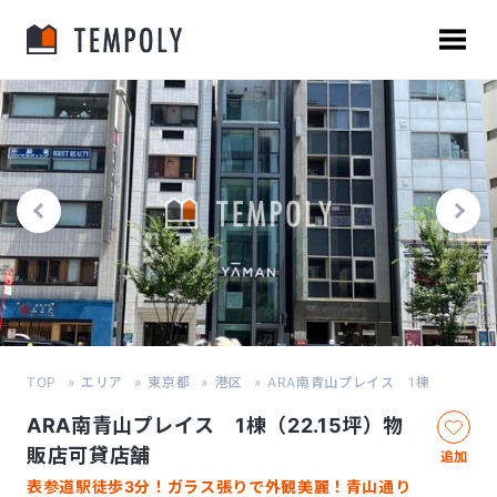
TOP
エリア
東京都
港区
ARA南青山プレイス 1棟
ARA南青山プレイス 1棟（22.15坪）物
販店可貸店舗
追加
表参道駅徒歩3分！ガラス張りで外観美麗！青山通り