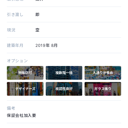
引き渡し
即
現況
空
建築年月
2019年
8月
オプション
物販店可
複数階一括
人通りが多め
デザイナーズ
視認性良好
ガラス張り
備考
保証会社加入要