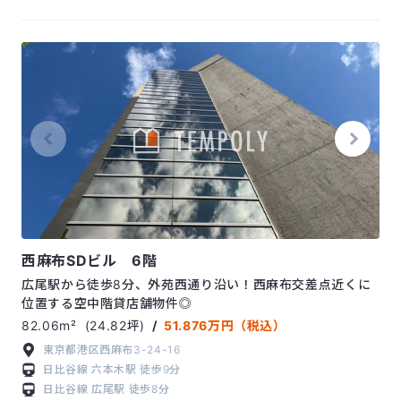
西麻布SDビル 6階
広尾駅から徒歩8分、外苑西通り沿い！西麻布交差点近くに
位置する空中階貸店舗物件◎
82.06m²
(24.82坪)
/
51.876万円（税込）
東京都港区西麻布3-24-16
日比谷線
六本木駅
徒歩9分
日比谷線
広尾駅
徒歩8分