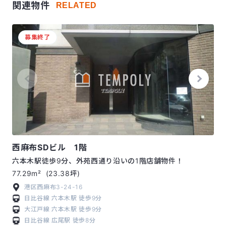
関連物件
RELATED
募集終了
西麻布SDビル 1階
六本木駅徒歩9分、外苑西通り沿いの1階店舗物件！
77.29m²
(23.38坪)
港区西麻布3-24-16
日比谷線
六本木駅
徒歩9分
大江戸線
六本木駅
徒歩9分
日比谷線
広尾駅
徒歩8分