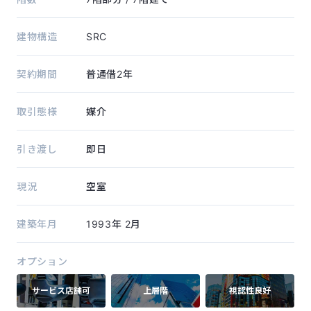
建物構造
SRC
契約期間
普通借2年
取引態様
媒介
引き渡し
即日
現況
空室
建築年月
1993年
2月
オプション
サービス店舗可
上層階
視認性良好