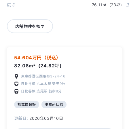
広さ
76.11㎡
(23坪)
店舗物件を探す
54.604万円（税込）
82.06m²
(24.82坪)
東京都港区西麻布3-24-16
日比谷線
六本木駅
徒歩9分
日比谷線
広尾駅
徒歩8分
視認性良好
事務所仕様
更新日:
2026年03月10日