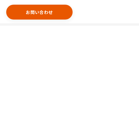
お問い合わせ
エリア
港区
渋谷区
中央区
新宿区
千代田区
豊島区
台東区
目黒区
世田谷区
中野区
特集
天井が高め
間口が広め
看板設置可能
事務所仕様
人通りが多め
路面店
ガラス張り
デザイナーズ
視認性良好
直接階段あり
居抜き
スケルトン
隠れ家立地
駐車場あり
初期費用が安め