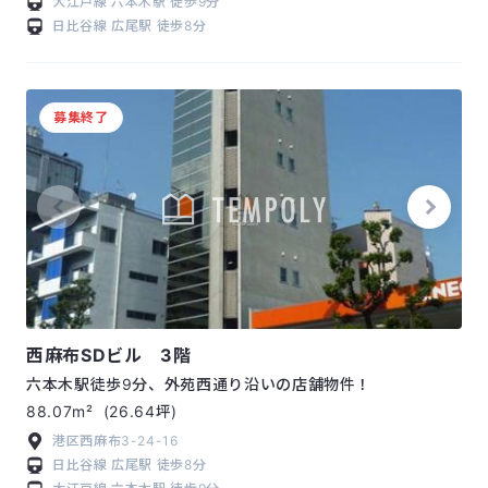
大江戸線
六本木駅
徒歩9分
日比谷線
広尾駅
徒歩8分
募集終了
西麻布SDビル 3階
六本木駅徒歩9分、外苑西通り沿いの店舗物件！
88.07m²
(26.64坪)
港区西麻布3-24-16
日比谷線
広尾駅
徒歩8分