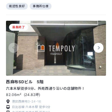
視認性良好
事務所仕様
募集終了
西麻布SDビル 5階
六本木駅徒歩9分、外苑西通り沿いの店舗物件！
82.06m²
(24.82坪)
港区西麻布3-24-16
日比谷線
六本木駅
徒歩9分