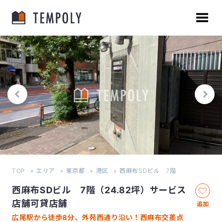
TOP
エリア
東京都
港区
西麻布SDビル 7階
西麻布SDビル 7階（24.82坪）サービス
店舗可貸店舗
追加
広尾駅から徒歩8分、外苑西通り沿い！西麻布交差点