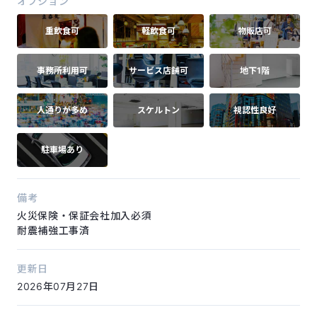
オプション
重飲食可
軽飲食可
物販店可
事務所利用可
サービス店舗可
地下1階
人通りが多め
スケルトン
視認性良好
駐車場あり
備考
火災保険・保証会社加入必須
耐震補強工事済
更新日
2026年07月27日