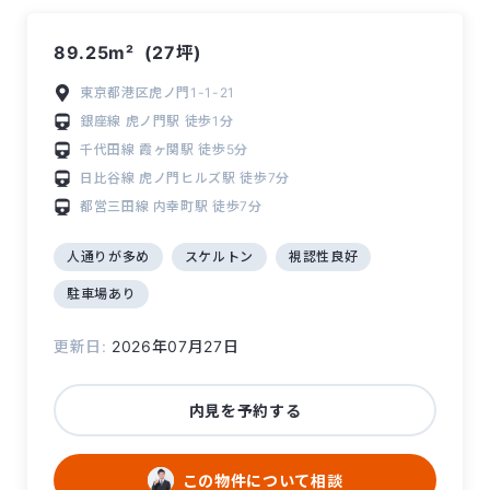
89.25m²
(27坪)
東京都港区虎ノ門1-1-21
銀座線
虎ノ門駅
徒歩1分
千代田線
霞ヶ関駅
徒歩5分
日比谷線
虎ノ門ヒルズ駅
徒歩7分
都営三田線
内幸町駅
徒歩7分
人通りが多め
スケルトン
視認性良好
駐車場あり
更新日:
2026年07月27日
内見を予約する
この物件について相談