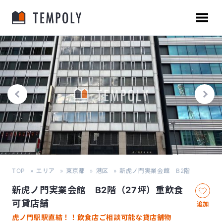
TOP
エリア
東京都
港区
新虎ノ門実業会館 B2階
新虎ノ門実業会館 B2階（27坪）重飲食
可貸店舗
追加
虎ノ門駅駅直結！！飲食店ご相談可能な貸店舗物