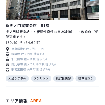
新虎ノ門実業会館 B1階
虎ノ門駅駅直結！！視認性良好な貸店舗物件！！飲食店ご相
談可能です！
180.49m²
(54.60坪)
東京都港区虎ノ門1-1-21
銀座線
虎ノ門駅
徒歩1分
千代田線
霞ヶ関駅
徒歩5分
日比谷線
虎ノ門ヒルズ駅
徒歩7分
都営三田線
内幸町駅
徒歩7分
人通りが多め
スケルトン
視認性良好
駐車場あり
エリア情報
AREA