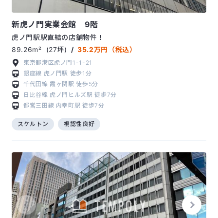
新虎ノ門実業会館 9階
虎ノ門駅駅直結の店舗物件！
89.26m²
(27坪)
/
35.2万円（税込）
東京都港区虎ノ門1-1-21
銀座線
虎ノ門駅
徒歩1分
千代田線
霞ヶ関駅
徒歩5分
日比谷線
虎ノ門ヒルズ駅
徒歩7分
都営三田線
内幸町駅
徒歩7分
スケルトン
視認性良好