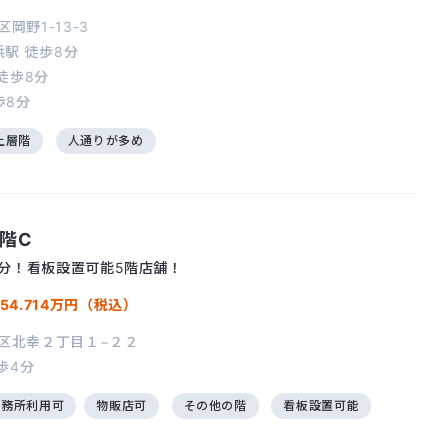
岡野1-13-3
浜駅
徒歩8分
徒歩8分
歩8分
上層階
人通りが多め
階C
分！看板設置可能5階店舗！
54.714万円（税込）
区北幸２丁目１−２２
歩4分
事務所利用可
物販店可
その他の階
看板設置可能