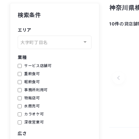
神奈川県横
検索条件
10件
の貸店舗
エリア
大字町丁目名
業種
サービス店舗可
重飲食可
軽飲食可
事務所利用可
物販店可
水商売可
カラオケ可
深夜営業可
広さ