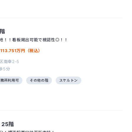
階
立地！！看板掲出可能で視認性◎！！
/
113.751万円（税込）
南幸2-5
歩5分
事務所利用可
その他の階
スケルトン
25階