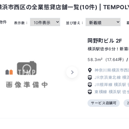
浜市西区の全業態貸店舗一覧(10件) | TEMPOL
物件
表示数：
並び替え：
岡野町ビル 2F
横浜駅徒歩8分！新築
58.3m²
(17.64坪)
神奈川県横浜市西区
JR京浜東北線
横
JR根岸線
横浜駅
東横線
横浜駅
徒
サービス店舗可