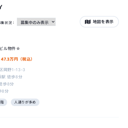
Y
地図を表示
募集状況：
ビル物件☆
/
47.3万円（税込）
岡野1-13-3
浜駅
徒歩8分
徒歩8分
歩8分
2階
人通りが多め