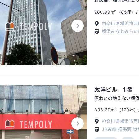
貸店舗！横浜駅徒歩
280.99m²
(85坪)
神奈川県横浜市西区
横浜みなとみら
太洋ビル 1階
賑わいの絶えない横浜
396.69m²
(120坪)
神奈川県横浜市西区
JR各線
横浜駅
徒