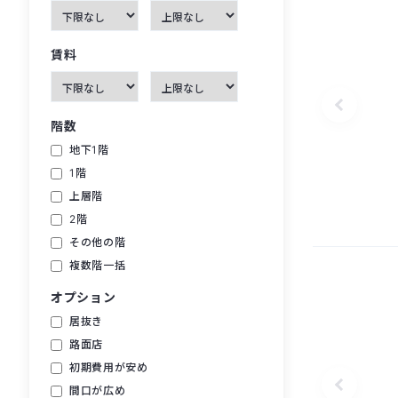
賃料
階数
地下1階
1階
上層階
2階
その他の階
複数階一括
オプション
居抜き
路面店
初期費用が安め
間口が広め