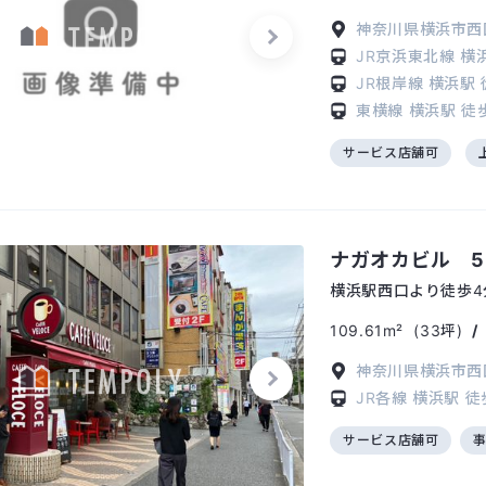
神奈川県横浜市西区
JR京浜東北線
横
JR根岸線
横浜駅
東横線
横浜駅
徒
サービス店舗可
ナガオカビル 5
横浜駅西口より徒歩4
109.61m²
(33坪)
/
神奈川県横浜市西
JR各線
横浜駅
徒
サービス店舗可